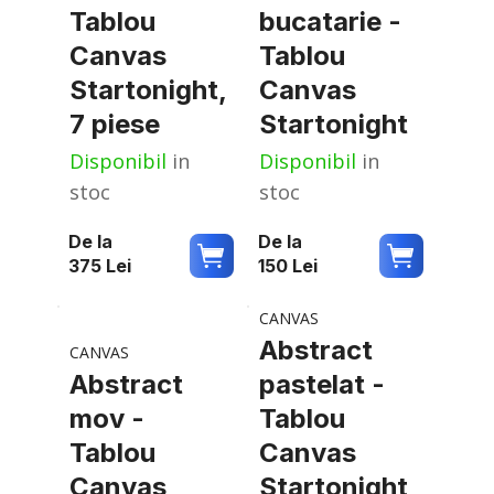
Tablou
bucatarie -
Canvas
Tablou
Startonight,
Canvas
7 piese
Startonight
Disponibil
in
Disponibil
in
stoc
stoc
De la
De la
375
Lei
150
Lei
CANVAS
Abstract
CANVAS
Abstract
pastelat -
mov -
Tablou
Tablou
Canvas
Canvas
Startonight,