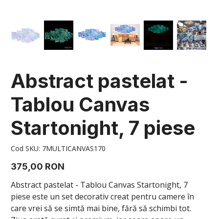
Abstract pastelat -
Tablou Canvas
Startonight, 7 piese
Cod
Cod SKU:
7MULTICANVAS170
SKU
7MULTICANVAS170
Preț
375,00 RON
Abstract pastelat - Tablou Canvas Startonight, 7
piese este un set decorativ creat pentru camere în
care vrei să se simtă mai bine, fără să schimbi tot.