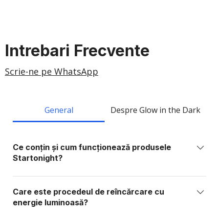
Intrebari Frecvente
Scrie-ne pe WhatsApp
General
Despre Glow in the Dark
Ce conțin și cum funcționează produsele
Startonight?
Produsele Startonight sunt realizate din elemente
sintetice sau organice stabile, fără fosfor, plumb,
Care este procedeul de reîncărcare cu
metale grele sau substanțe toxice. Ele conțin
energie luminoasă?
materiale foto-active care absorb lumina și o