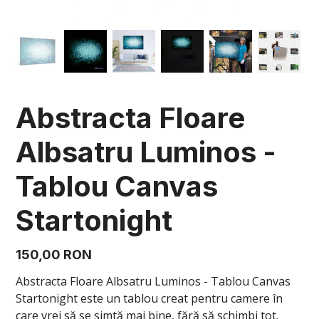
Abstracta Floare
Albsatru Luminos -
Tablou Canvas
Startonight
Preț
150,00 RON
Abstracta Floare Albsatru Luminos - Tablou Canvas
Startonight este un tablou creat pentru camere în
care vrei să se simtă mai bine, fără să schimbi tot.