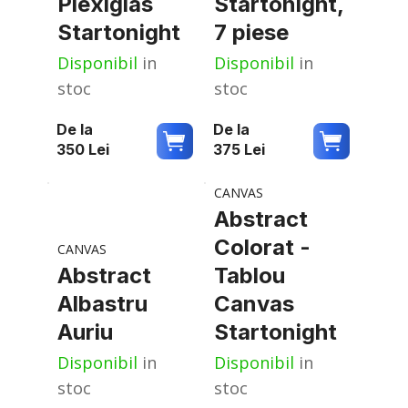
Plexiglas
Startonight,
Startonight
7 piese
Disponibil
in
Disponibil
in
stoc
stoc
De la
De la
350
Lei
375
Lei
CANVAS
Abstract
Colorat -
CANVAS
Abstract
Tablou
Albastru
Canvas
Auriu
Startonight
Disponibil
in
Disponibil
in
stoc
stoc