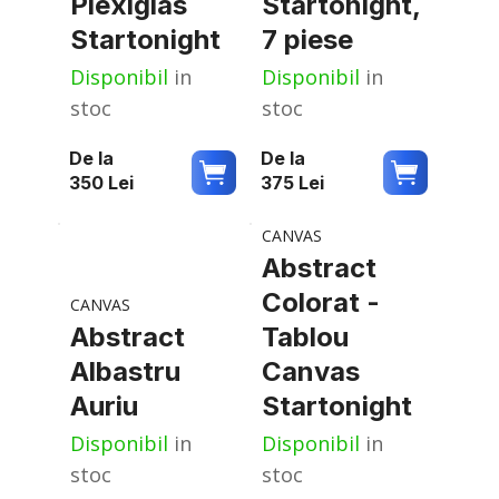
Plexiglas
Startonight,
Startonight
7 piese
Disponibil
in
Disponibil
in
stoc
stoc
De la
De la
350
Lei
375
Lei
CANVAS
Abstract
Colorat -
CANVAS
Abstract
Tablou
Albastru
Canvas
Auriu
Startonight
Disponibil
in
Disponibil
in
stoc
stoc