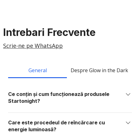
Intrebari Frecvente
Scrie-ne pe WhatsApp
General
Despre Glow in the Dark
Ce conțin și cum funcționează produsele
Startonight?
Produsele Startonight sunt realizate din elemente
sintetice sau organice stabile, fără fosfor, plumb,
Care este procedeul de reîncărcare cu
metale grele sau substanțe toxice. Ele conțin
energie luminoasă?
materiale foto-active care absorb lumina și o