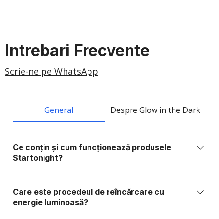
Intrebari Frecvente
Scrie-ne pe WhatsApp
General
Despre Glow in the Dark
Ce conțin și cum funcționează produsele
Startonight?
Produsele Startonight sunt realizate din elemente
sintetice sau organice stabile, fără fosfor, plumb,
Care este procedeul de reîncărcare cu
metale grele sau substanțe toxice. Ele conțin
energie luminoasă?
materiale foto-active care absorb lumina și o