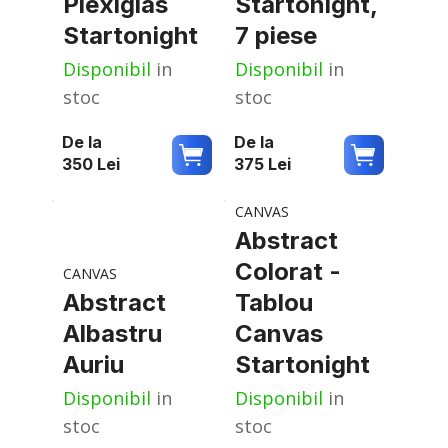
Plexiglas
Startonight,
Startonight
7 piese
Disponibil
in
Disponibil
in
stoc
stoc
De la
De la
350
Lei
375
Lei
CANVAS
Abstract
Colorat -
CANVAS
Abstract
Tablou
Albastru
Canvas
Auriu
Startonight
Disponibil
in
Disponibil
in
stoc
stoc