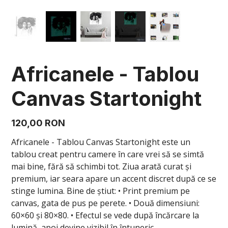
Africanele - Tablou
Canvas Startonight
Preț
120,00 RON
Africanele - Tablou Canvas Startonight este un
tablou creat pentru camere în care vrei să se simtă
mai bine, fără să schimbi tot. Ziua arată curat și
premium, iar seara apare un accent discret după ce se
stinge lumina. Bine de știut: • Print premium pe
canvas, gata de pus pe perete. • Două dimensiuni:
60×60 și 80×80. • Efectul se vede după încărcare la
lumină, apoi devine vizibil în întuneric.