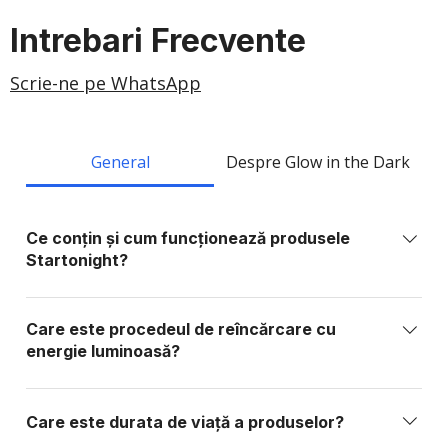
Intrebari Frecvente
Scrie-ne pe WhatsApp
General
Despre Glow in the Dark
Ce conțin și cum funcționează produsele
Startonight?
Produsele Startonight sunt realizate din elemente
sintetice sau organice stabile, fără fosfor, plumb,
Care este procedeul de reîncărcare cu
metale grele sau substanțe toxice. Ele conțin
energie luminoasă?
materiale foto-active care absorb lumina și o
Produsele Startonight se reîncarcă prin expunere la
eliberează treptat în întuneric, funcționând similar
orice sursă de lumină: lumină solară directă: 15–20
unei baterii care se încarcă cu lumină.
Care este durata de viață a produselor?
min lămpi fluorescente / neon: 20–25 min becuri