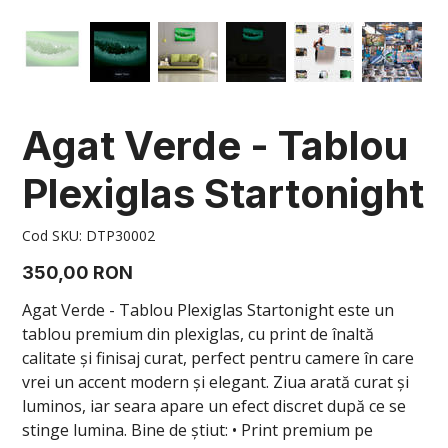
Agat Verde - Tablou
Plexiglas Startonight
Cod
Cod SKU:
DTP30002
SKU
DTP30002
Preț
350,00 RON
Agat Verde - Tablou Plexiglas Startonight este un
tablou premium din plexiglas, cu print de înaltă
calitate și finisaj curat, perfect pentru camere în care
vrei un accent modern și elegant. Ziua arată curat și
luminos, iar seara apare un efect discret după ce se
stinge lumina. Bine de știut: • Print premium pe