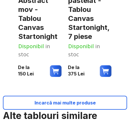
Abstract
pastelat -
mov -
Tablou
Tablou
Canvas
Canvas
Startonight,
Startonight
7 piese
Disponibil
in
Disponibil
in
stoc
stoc
De la
De la
150
Lei
375
Lei
Incarcă mai multe produse
Alte tablouri similare