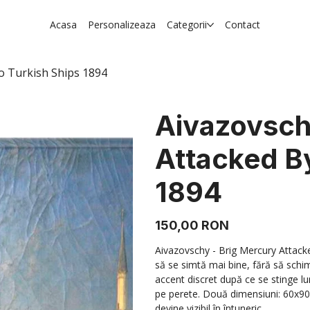
Acasa
Personalizeaza
Categorii
Contact
o Turkish Ships 1894
Aivazovsch
Attacked B
1894
Preț
150,00 RON
Aivazovschy - Brig Mercury Attack
să se simtă mai bine, fără să schim
accent discret după ce se stinge l
pe perete. Două dimensiuni: 60x90 
devine vizibil în întuneric.