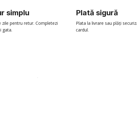
r simplu
Plată sigură
e zile pentru retur. Completezi
Plata la livrare sau plăți securi
i gata.
cardul.