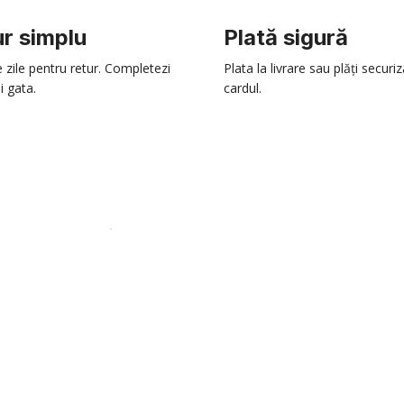
r simplu
Plată sigură
e zile pentru retur. Completezi
Plata la livrare sau plăți securi
i gata.
cardul.