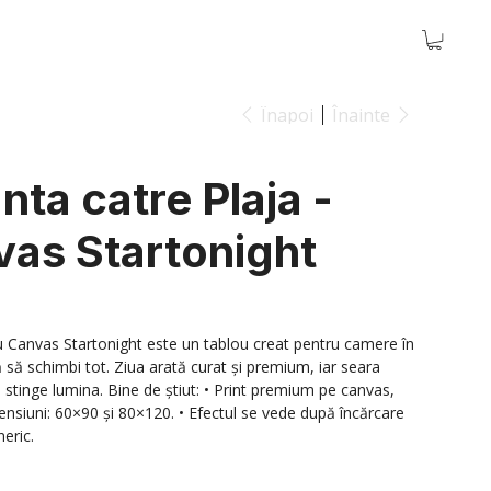
Înapoi
Înainte
nta catre Plaja -
vas Startonight
u Canvas Startonight este un tablou creat pentru camere în
ă să schimbi tot. Ziua arată curat și premium, iar seara
 stinge lumina. Bine de știut: • Print premium pe canvas,
nsiuni: 60×90 și 80×120. • Efectul se vede după încărcare
neric.