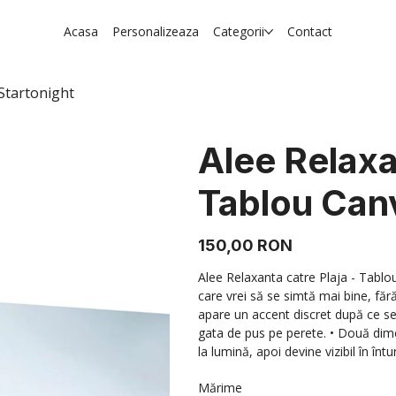
Acasa
Personalizeaza
Categorii
Contact
 Startonight
Alee Relaxa
Tablou Can
Preț
150,00 RON
Alee Relaxanta catre Plaja - Tablo
care vrei să se simtă mai bine, făr
apare un accent discret după ce se
gata de pus pe perete. • Două dime
la lumină, apoi devine vizibil în întu
Mărime