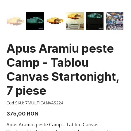
Apus Aramiu peste
Camp - Tablou
Canvas Startonight,
7 piese
Cod
Cod SKU:
7MULTICANVAS224
SKU
7MULTICANVAS224
Preț
375,00 RON
Apus Aramiu peste Camp - Tablou Canvas