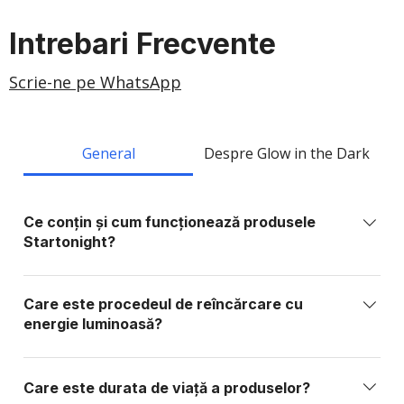
Intrebari Frecvente
Scrie-ne pe WhatsApp
General
Despre Glow in the Dark
Ce conțin și cum funcționează produsele
Startonight?
Produsele Startonight sunt realizate din elemente
sintetice sau organice stabile, fără fosfor, plumb,
Care este procedeul de reîncărcare cu
metale grele sau substanțe toxice. Ele conțin
energie luminoasă?
materiale foto-active care absorb lumina și o
Produsele Startonight se reîncarcă prin expunere la
eliberează treptat în întuneric, funcționând similar
orice sursă de lumină: lumină solară directă: 15–20
unei baterii care se încarcă cu lumină.
Care este durata de viață a produselor?