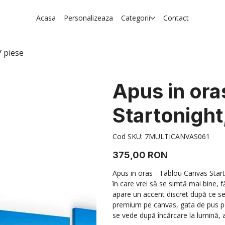
Acasa
Personalizeaza
Categorii
Contact
7 piese
Apus in ora
Startonight
Cod
Cod SKU:
7MULTICANVAS061
SKU
7MULTICANVAS061
Preț
375,00 RON
Apus in oras - Tablou Canvas Start
în care vrei să se simtă mai bine, 
apare un accent discret după ce se s
premium pe canvas, gata de pus pe
se vede după încărcare la lumină, ap