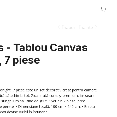
Înapoi
Înainte
s - Tablou Canvas
, 7 piese
onight, 7 piese este un set decorativ creat pentru camere
fără să schimbi tot. Ziua arată curat și premium, iar seara
tinge lumina. Bine de știut: • Set din 7 piese, print
 perete. • Dimensiune totală: 100 cm x 240 cm. • Efectul
oi devine vizibil în întuneric.