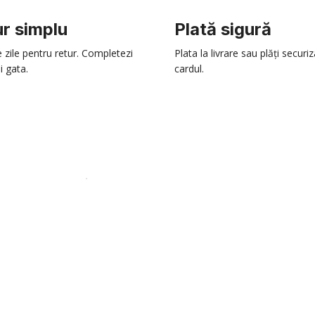
r simplu
Plată sigură
e zile pentru retur. Completezi
Plata la livrare sau plăți securi
i gata.
cardul.