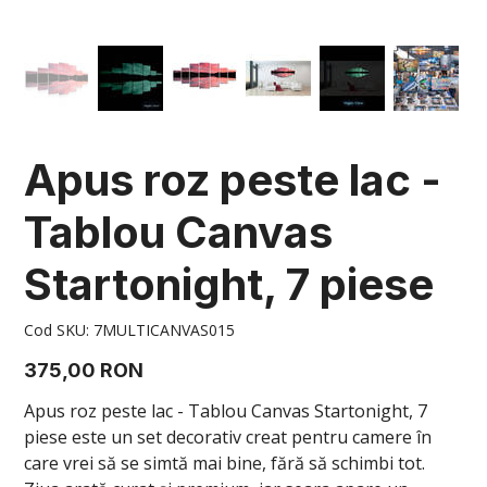
Apus roz peste lac -
Tablou Canvas
Startonight, 7 piese
Cod
Cod SKU:
7MULTICANVAS015
SKU
7MULTICANVAS015
Preț
375,00 RON
Apus roz peste lac - Tablou Canvas Startonight, 7
piese este un set decorativ creat pentru camere în
care vrei să se simtă mai bine, fără să schimbi tot.