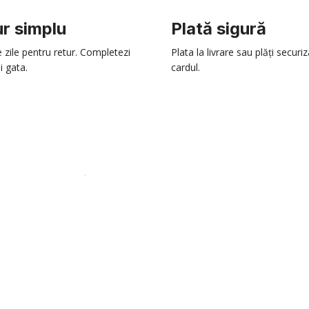
r simplu
Plată sigură
e zile pentru retur. Completezi
Plata la livrare sau plăți securi
i gata.
cardul.