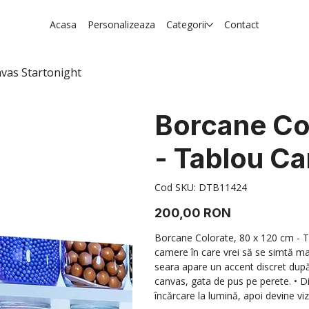
Acasa
Personalizeaza
Categorii
Contact
nvas Startonight
Borcane Co
- Tablou Ca
Cod
Cod SKU:
DTB11424
SKU
DTB11424
Preț
200,00 RON
Borcane Colorate, 80 x 120 cm - T
camere în care vrei să se simtă mai
seara apare un accent discret după
canvas, gata de pus pe perete. • 
încărcare la lumină, apoi devine vizib