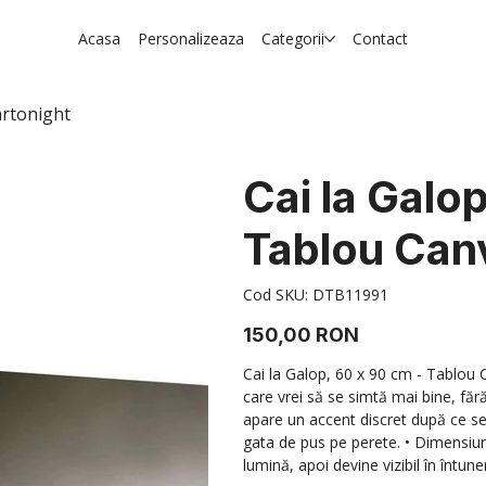
Acasa
Personalizeaza
Categorii
Contact
artonight
Cai la Galo
Tablou Can
Cod
Cod SKU:
DTB11991
SKU
DTB11991
Preț
150,00 RON
Cai la Galop, 60 x 90 cm - Tablou 
care vrei să se simtă mai bine, făr
apare un accent discret după ce se
gata de pus pe perete. • Dimensiun
lumină, apoi devine vizibil în întuner