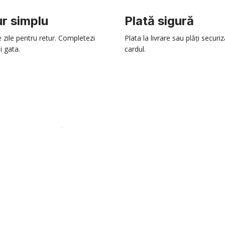
r simplu
Plată sigură
e zile pentru retur. Completezi
Plata la livrare sau plăți securi
i gata.
cardul.