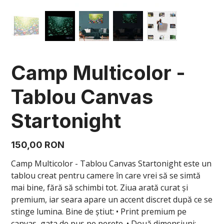
Camp Multicolor -
Tablou Canvas
Startonight
Preț
150,00 RON
Camp Multicolor - Tablou Canvas Startonight este un
tablou creat pentru camere în care vrei să se simtă
mai bine, fără să schimbi tot. Ziua arată curat și
premium, iar seara apare un accent discret după ce se
stinge lumina. Bine de știut: • Print premium pe
canvas, gata de pus pe perete. • Două dimensiuni: