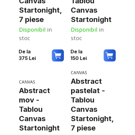
Canvas
Tablou
Startonight,
Canvas
7 piese
Startonight
Disponibil
in
Disponibil
in
stoc
stoc
De la
De la
375
Lei
150
Lei
CANVAS
Abstract
CANVAS
Abstract
pastelat -
mov -
Tablou
Tablou
Canvas
Canvas
Startonight,
Startonight
7 piese