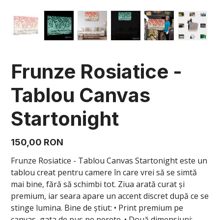
Frunze Rosiatice -
Tablou Canvas
Startonight
Preț
150,00 RON
Frunze Rosiatice - Tablou Canvas Startonight este un
tablou creat pentru camere în care vrei să se simtă
mai bine, fără să schimbi tot. Ziua arată curat și
premium, iar seara apare un accent discret după ce se
stinge lumina. Bine de știut: • Print premium pe
canvas, gata de pus pe perete. • Două dimensiuni: