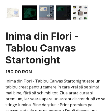
Inima din Flori -
Tablou Canvas
Startonight
Preț
150,00 RON
Inima din Flori - Tablou Canvas Startonight este un
tablou creat pentru camere în care vrei să se simtă
mai bine, fără să schimbi tot. Ziua arată curat și
premium, iar seara apare un accent discret după ce se
stinge lumina. Bine de știut: • Print premium pe
canvas, gata de pus pe perete. • Două dimensiuni: