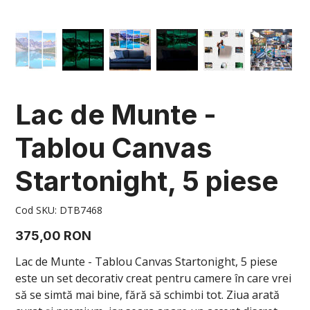
Lac de Munte -
Tablou Canvas
Startonight, 5 piese
Cod
Cod SKU:
DTB7468
SKU
DTB7468
Preț
375,00 RON
Lac de Munte - Tablou Canvas Startonight, 5 piese
este un set decorativ creat pentru camere în care vrei
să se simtă mai bine, fără să schimbi tot. Ziua arată