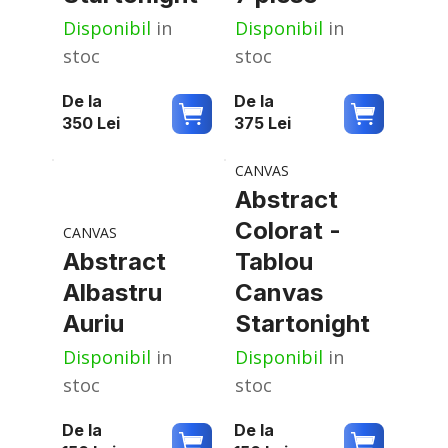
Disponibil
in
Disponibil
in
stoc
stoc
De la
De la
350
Lei
375
Lei
CANVAS
Abstract
Colorat -
CANVAS
Abstract
Tablou
Albastru
Canvas
Auriu
Startonight
Disponibil
in
Disponibil
in
stoc
stoc
De la
De la