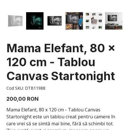
Mama Elefant, 80 x
120 cm - Tablou
Canvas Startonight
Cod
Cod SKU:
DTB11988
SKU
DTB11988
Preț
200,00 RON
Mama Elefant, 80 x 120 cm - Tablou Canvas
Startonight este un tablou creat pentru camere în
care vrei să se simtă mai bine, fără să schimbi tot.