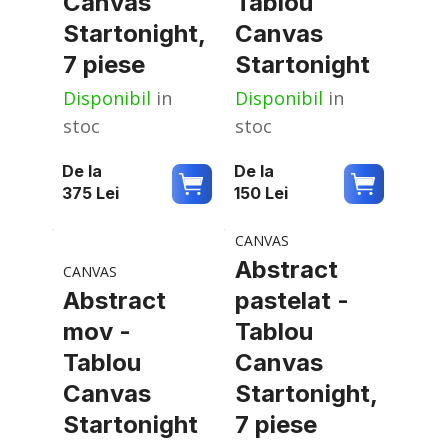
Canvas
Tablou
Startonight,
Canvas
7 piese
Startonight
Disponibil
in
Disponibil
in
stoc
stoc
De la
De la
375
Lei
150
Lei
CANVAS
Abstract
CANVAS
Abstract
pastelat -
mov -
Tablou
Tablou
Canvas
Canvas
Startonight,
Startonight
7 piese