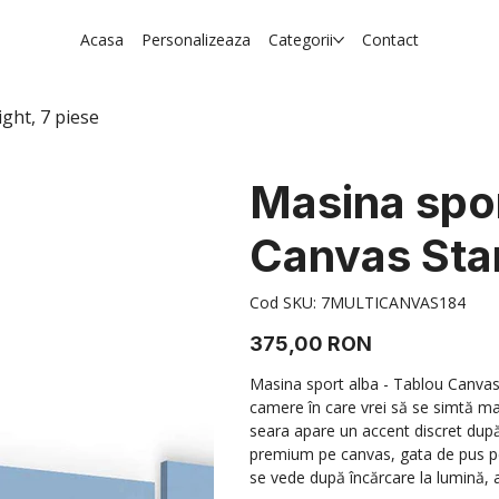
Acasa
Personalizeaza
Categorii
Contact
ght, 7 piese
Masina spor
Canvas Star
Cod
Cod SKU:
7MULTICANVAS184
SKU
7MULTICANVAS184
Preț
375,00 RON
Masina sport alba - Tablou Canvas 
camere în care vrei să se simtă mai
seara apare un accent discret după c
premium pe canvas, gata de pus pe
se vede după încărcare la lumină, ap