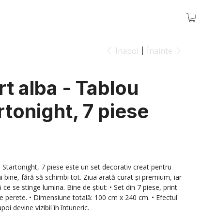
Înapoi
Înainte
t alba - Tablou
tonight, 7 piese
Startonight, 7 piese este un set decorativ creat pentru
 bine, fără să schimbi tot. Ziua arată curat și premium, iar
e se stinge lumina. Bine de știut: • Set din 7 piese, print
 perete. • Dimensiune totală: 100 cm x 240 cm. • Efectul
oi devine vizibil în întuneric.