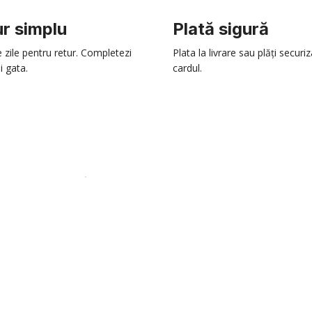
r simplu
Plată sigură
e zile pentru retur. Completezi
Plata la livrare sau plăți securi
i gata.
cardul.