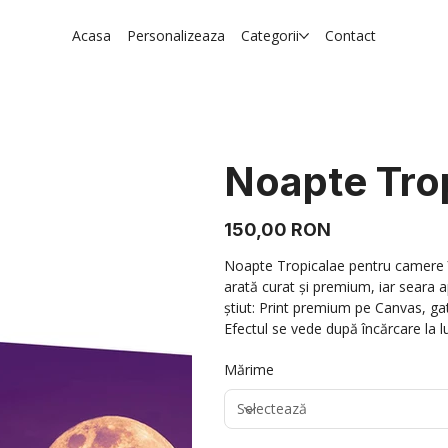
Acasa
Personalizeaza
Categorii
Contact
Noapte Tro
Preț
150,00 RON
Noapte Tropicalae pentru camere în
arată curat și premium, iar seara 
știut: Print premium pe Canvas, ga
Efectul se vede după încărcare la lu
Mărime