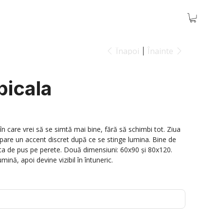
Înapoi
Înainte
picala
 care vrei să se simtă mai bine, fără să schimbi tot. Ziua
apare un accent discret după ce se stinge lumina. Bine de
ta de pus pe perete. Două dimensiuni: 60x90 și 80x120.
mină, apoi devine vizibil în întuneric.