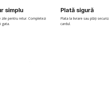
r simplu
Plată sigură
e zile pentru retur. Completezi
Plata la livrare sau plăți securi
i gata.
cardul.