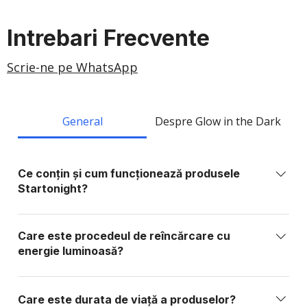
Intrebari Frecvente
Scrie-ne pe WhatsApp
General
Despre Glow in the Dark
Ce conțin și cum funcționează produsele
Startonight?
Produsele Startonight sunt realizate din elemente
sintetice sau organice stabile, fără fosfor, plumb,
Care este procedeul de reîncărcare cu
metale grele sau substanțe toxice. Ele conțin
energie luminoasă?
materiale foto-active care absorb lumina și o
Produsele Startonight se reîncarcă prin expunere la
eliberează treptat în întuneric, funcționând similar
orice sursă de lumină: lumină solară directă: 15–20
unei baterii care se încarcă cu lumină.
Care este durata de viață a produselor?