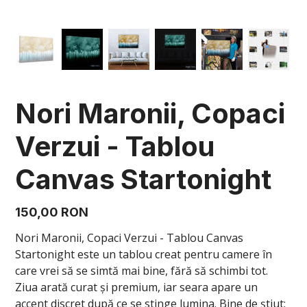
Nori Maronii, Copaci
Verzui - Tablou
Canvas Startonight
Preț
150,00 RON
Nori Maronii, Copaci Verzui - Tablou Canvas
Startonight este un tablou creat pentru camere în
care vrei să se simtă mai bine, fără să schimbi tot.
Ziua arată curat și premium, iar seara apare un
accent discret după ce se stinge lumina. Bine de știut: