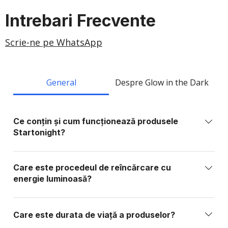
Intrebari Frecvente
Scrie-ne pe WhatsApp
General
Despre Glow in the Dark
Ce conțin și cum funcționează produsele
Startonight?
Produsele Startonight sunt realizate din elemente
sintetice sau organice stabile, fără fosfor, plumb,
Care este procedeul de reîncărcare cu
metale grele sau substanțe toxice. Ele conțin
energie luminoasă?
materiale foto-active care absorb lumina și o
Produsele Startonight se reîncarcă prin expunere la
eliberează treptat în întuneric, funcționând similar
orice sursă de lumină: lumină solară directă: 15–20
unei baterii care se încarcă cu lumină.
Care este durata de viață a produselor?
min lămpi fluorescente / neon: 20–25 min becuri