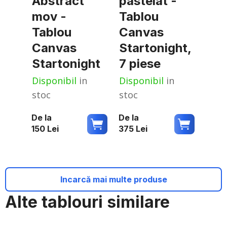
Abstract
pastelat -
mov -
Tablou
Tablou
Canvas
Canvas
Startonight,
Startonight
7 piese
Disponibil
in
Disponibil
in
stoc
stoc
De la
De la
150
Lei
375
Lei
Incarcă mai multe produse
Alte tablouri similare