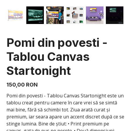
Pomi din povesti -
Tablou Canvas
Startonight
Preț
150,00 RON
Pomi din povesti - Tablou Canvas Startonight este un
tablou creat pentru camere în care vrei să se simtă
mai bine, fără să schimbi tot. Ziua arată curat și
premium, iar seara apare un accent discret după ce se
stinge lumina. Bine de știut: • Print premium pe
canvas, gata de pus pe perete. • Două dimensiuni: