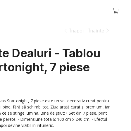
Înapoi
Înainte
te Dealuri - Tablou
tonight, 7 piese
vas Startonight, 7 piese este un set decorativ creat pentru
 bine, fără să schimbi tot. Ziua arată curat și premium, iar
e se stinge lumina. Bine de știut: • Set din 7 piese, print
 perete. • Dimensiune totală: 100 cm x 240 cm. • Efectul
oi devine vizibil în întuneric.