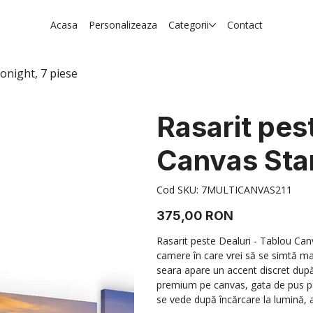
Acasa
Personalizeaza
Categorii
Contact
onight, 7 piese
Rasarit pes
Canvas Star
Cod
Cod SKU:
7MULTICANVAS211
SKU
7MULTICANVAS211
Preț
375,00 RON
Rasarit peste Dealuri - Tablou Can
camere în care vrei să se simtă mai
seara apare un accent discret după c
premium pe canvas, gata de pus pe
se vede după încărcare la lumină, ap