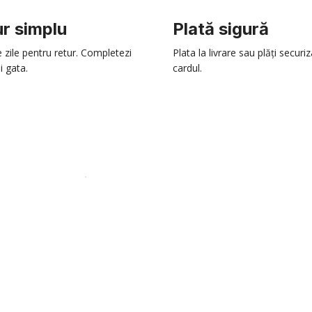
r simplu
Plată sigură
e zile pentru retur. Completezi
Plata la livrare sau plăți securi
i gata.
cardul.