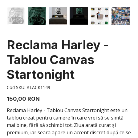
Reclama Harley -
Tablou Canvas
Startonight
Cod
Cod SKU:
BLACK1149
SKU
BLACK1149
Preț
150,00 RON
Reclama Harley - Tablou Canvas Startonight este un
tablou creat pentru camere în care vrei să se simtă
mai bine, fără să schimbi tot. Ziua arată curat și
premium, iar seara apare un accent discret după ce se