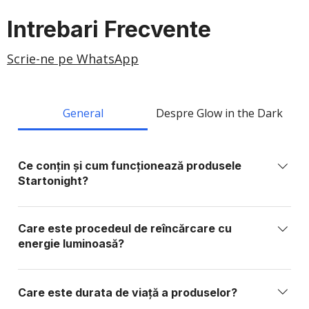
Intrebari Frecvente
Scrie-ne pe WhatsApp
General
Despre Glow in the Dark
Ce conțin și cum funcționează produsele
Startonight?
Produsele Startonight sunt realizate din elemente
sintetice sau organice stabile, fără fosfor, plumb,
Care este procedeul de reîncărcare cu
metale grele sau substanțe toxice. Ele conțin
energie luminoasă?
materiale foto-active care absorb lumina și o
Produsele Startonight se reîncarcă prin expunere la
eliberează treptat în întuneric, funcționând similar
orice sursă de lumină: lumină solară directă: 15–20
unei baterii care se încarcă cu lumină.
Care este durata de viață a produselor?
min lămpi fluorescente / neon: 20–25 min becuri