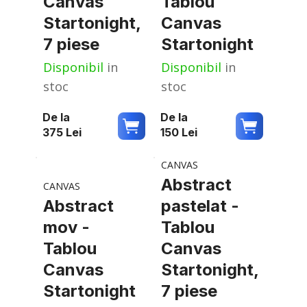
Canvas
Tablou
Startonight,
Canvas
7 piese
Startonight
Disponibil
in
Disponibil
in
stoc
stoc
De la
De la
375
Lei
150
Lei
CANVAS
Abstract
CANVAS
Abstract
pastelat -
mov -
Tablou
Tablou
Canvas
Canvas
Startonight,
Startonight
7 piese