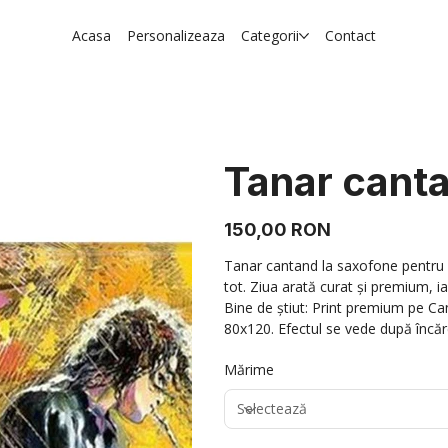
Acasa
Personalizeaza
Categorii
Contact
Tanar canta
Preț
150,00 RON
Tanar cantand la saxofone pentru c
tot. Ziua arată curat și premium, i
Bine de știut: Print premium pe Ca
80x120. Efectul se vede după încărca
Mărime