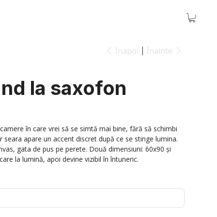
Înapoi
Înainte
nd la saxofon
amere în care vrei să se simtă mai bine, fără să schimbi
ar seara apare un accent discret după ce se stinge lumina.
nvas, gata de pus pe perete. Două dimensiuni: 60x90 și
re la lumină, apoi devine vizibil în întuneric.