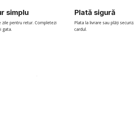
r simplu
Plată sigură
e zile pentru retur. Completezi
Plata la livrare sau plăți securi
i gata.
cardul.