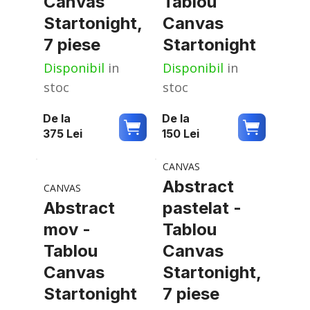
Canvas
Tablou
Startonight,
Canvas
7 piese
Startonight
Disponibil
in
Disponibil
in
stoc
stoc
De la
De la
375
Lei
150
Lei
CANVAS
Abstract
CANVAS
Abstract
pastelat -
mov -
Tablou
Tablou
Canvas
Canvas
Startonight,
Startonight
7 piese