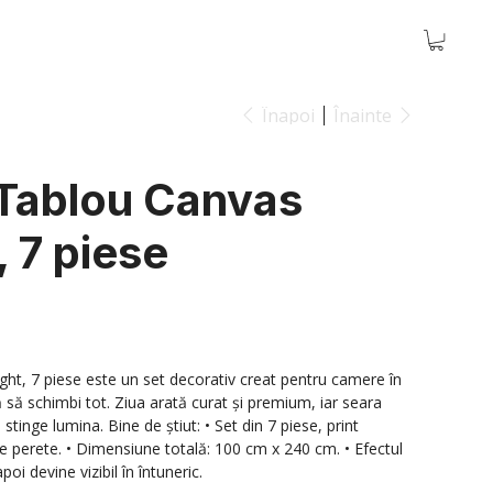
Înapoi
Înainte
 Tablou Canvas
, 7 piese
ght, 7 piese este un set decorativ creat pentru camere în
ă să schimbi tot. Ziua arată curat și premium, iar seara
tinge lumina. Bine de știut: • Set din 7 piese, print
 perete. • Dimensiune totală: 100 cm x 240 cm. • Efectul
oi devine vizibil în întuneric.