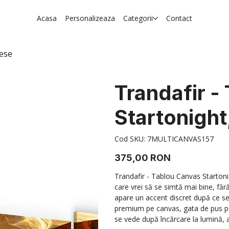
Acasa
Personalizeaza
Categorii
Contact
iese
Trandafir -
Startonight
Cod
Cod SKU:
7MULTICANVAS157
SKU
7MULTICANVAS157
Preț
375,00 RON
Trandafir - Tablou Canvas Startoni
care vrei să se simtă mai bine, făr
apare un accent discret după ce se s
premium pe canvas, gata de pus pe
se vede după încărcare la lumină, ap