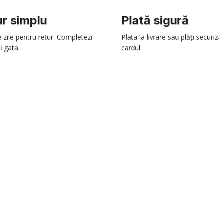
r simplu
Plată sigură
e zile pentru retur. Completezi
Plata la livrare sau plăți securi
i gata.
cardul.