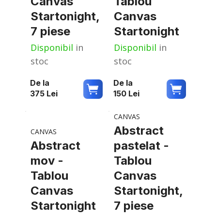
Canvas
Tablou
Startonight,
Canvas
7 piese
Startonight
Disponibil
in
Disponibil
in
stoc
stoc
De la
De la
375
Lei
150
Lei
CANVAS
Abstract
CANVAS
Abstract
pastelat -
mov -
Tablou
Tablou
Canvas
Canvas
Startonight,
Startonight
7 piese