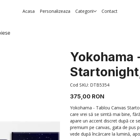
Acasa
Personalizeaza
Categorii
Contact
piese
Yokohama -
Startonight
Cod
Cod SKU:
DTB5354
SKU
DTB5354
Preț
375,00 RON
Yokohama - Tablou Canvas Startoni
care vrei să se simtă mai bine, făr
apare un accent discret după ce se s
premium pe canvas, gata de pus pe
vede după încărcare la lumină, apoi 