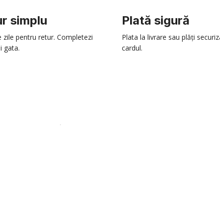
r simplu
Plată sigură
e zile pentru retur. Completezi
Plata la livrare sau plăți securi
i gata.
cardul.